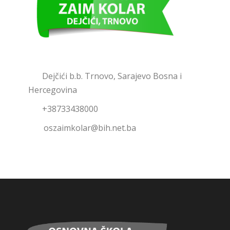
Dejčići b.b. Trnovo, Sarajevo Bosna i
Hercegovina
+38733438000
oszaimkolar@bih.net.ba