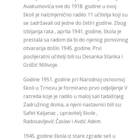
Avakumovića sve do 1918. godine u ovoj
školi je naizmjenično radilo 11 učitelja koji su
se zadržavali od jedne do četiri godine. Zbog
izbijanja rata , aprila 1941. godine, škola je
prestala sa radom da bi do njenog ponovnog
otvaranja došlo 1945. godine. Prvi
poslijeratni učitelji bili su Desanka Stanka i
Grdžić Milivoje.
Godine 1951. godine pri Narodnoj osnovnoj
školi u Trnovu je formirano prvo odjeljenje V
razreda koje je radilo u maloj sali tadašnjeg
Zadružnog doma, a njeni nastavnici bili su:
Safet Kaljanac , upravitelj škole ,
Radosavljević Časlav i Avdić Adem.
1945. godine škola iz stare zgrade seli u