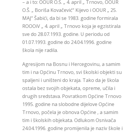
– a i to: OOUR O.Š. „ 4. april „ Trnovo, OOUR
O.Š. „ Boriša Kovačević“ Kijevo i OOUR „ 25.
MAJ“ Šabići, da bi se 1983. godine formirala
ROOOiV „ 4. april „ Trnovo koja je egzistirala
sve do 28.07.1993. godine. U periodu od
01.07.1993. godine do 24.04.1996. godine
škola nije radila.
Agresijom na Bosnu i Hercegovinu, a samim
tim i na Općinu Trnovo, svi školski objekti su
spaljeni i uništeni do kraja. Tako da je škola
ostala bez svojih objekata, opreme, učila i
drugih sredstava. Povratkom Općine Trnovo
1995. godine na slobodne dijelove Općine
Trnovo, počela je obnova Općine , a samim
tim i školskih objekata. Odlukom Osnivača
24.04.1996. godine promijenila je naziv škole i