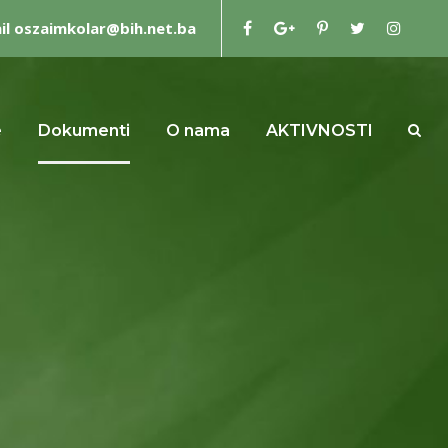
il oszaimkolar@bih.net.ba
e
Dokumenti
O nama
AKTIVNOSTI