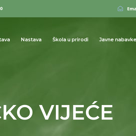
0
Ema
tava
Nastava
Škola u prirodi
Javne nabavk
KO VIJEĆE