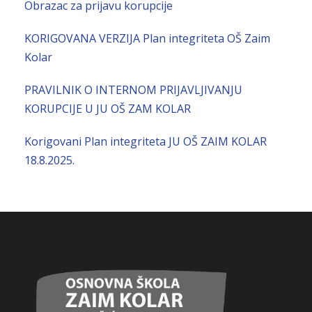
Obrazac za prijavu korupcije
KORIGOVANA VERZIJA Plan integriteta OŠ Zaim
Kolar
PRAVILNIK O INTERNOM PRIJAVLJIVANJU
KORUPCIJE U JU OŠ ZAM KOLAR
Korigovani Plan integriteta JU OŠ ZAIM KOLAR
18.8.2025.